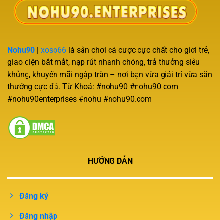
Nohu90
|
xoso66
là sân chơi cá cược cực chất cho giới trẻ,
giao diện bắt mắt, nạp rút nhanh chóng, trả thưởng siêu
khủng, khuyến mãi ngập tràn – nơi bạn vừa giải trí vừa săn
thưởng cực đã. Từ Khoá: #nohu90 #nohu90 com
#nohu90enterprises #nohu #nohu90.com
HƯỚNG DẪN
Đăng ký
Đăng nhập