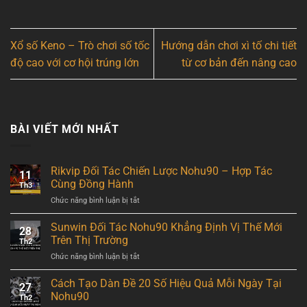
Xổ số Keno – Trò chơi số tốc
Hướng dẫn chơi xì tố chi tiết
độ cao với cơ hội trúng lớn
từ cơ bản đến nâng cao
BÀI VIẾT MỚI NHẤT
Rikvip Đối Tác Chiến Lược Nohu90 – Hợp Tác
11
Cùng Đồng Hành
Th3
ở
Chức năng bình luận bị tắt
Rikvip
Đối
Sunwin Đối Tác Nohu90 Khẳng Định Vị Thế Mới
28
Tác
Trên Thị Trường
Th2
Chiến
ở
Chức năng bình luận bị tắt
Lược
Sunwin
Nohu90
Đối
Cách Tạo Dàn Đề 20 Số Hiệu Quả Mỗi Ngày Tại
–
27
Tác
Hợp
Nohu90
Th2
Nohu90
Tác