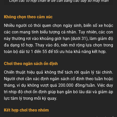
Chọn các tổ hợp chẵn lẻ để cân bằng các dãy số may mắn
Không chọn theo cảm xúc
Nhiều người có thói quen chọn ngày sinh, biển số xe hoặc
các con mang tính biểu tượng cá nhân. Tuy nhiên, các con
này thường rơi vào khoảng giới hạn (dưới 31), làm giảm độ
đa dạng tổ hợp. Thay vào đó, nên mở rộng lựa chọn trong
toàn bộ dải từ 1 đến 55 để tối ưu hóa khả năng kết hợp.
Chơi theo ngân sách ổn định
Chiến thuật hiệu quả không thể tách rời quản lý tài chính.
Người chơi cần xác định ngân sách cố định theo tuần hoặc
tháng, ví dụ không vượt quá 200.000 đồng/tuần. Việc duy
trì nhịp độ chơi ổn định giúp bạn gắn bó lâu dài và giảm áp
lực tâm lý trong mỗi kỳ quay.
Kết hợp chơi theo nhóm