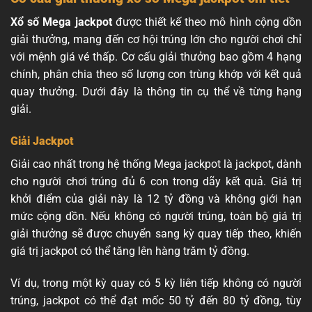
Xổ số Mega jackpot
được thiết kế theo mô hình cộng dồn
giải thưởng, mang đến cơ hội trúng lớn cho người chơi chỉ
với mệnh giá vé thấp. Cơ cấu giải thưởng bao gồm 4 hạng
chính, phân chia theo số lượng con trùng khớp với kết quả
quay thưởng. Dưới đây là thông tin cụ thể về từng hạng
giải.
Giải Jackpot
Giải cao nhất trong hệ thống Mega jackpot là jackpot, dành
cho người chơi trúng đủ 6 con trong dãy kết quả. Giá trị
khởi điểm của giải này là 12 tỷ đồng và không giới hạn
mức cộng dồn. Nếu không có người trúng, toàn bộ giá trị
giải thưởng sẽ được chuyển sang kỳ quay tiếp theo, khiến
giá trị jackpot có thể tăng lên hàng trăm tỷ đồng.
Ví dụ, trong một kỳ quay có 5 kỳ liên tiếp không có người
trúng, jackpot có thể đạt mốc 50 tỷ đến 80 tỷ đồng, tùy