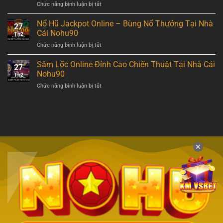
ở
Chức năng bình luận bị tắt
Khẳng
Cùng
Cách
Định
Đồng
Tạo
Nổ Hũ Jackpot Online – Bùng Nổ Thưởng Tại Nhà
Vị
Hành
27
Dàn
Thế
Cái Nohu90
Th2
Đề
Mới
ở
Chức năng bình luận bị tắt
20
Trên
Nổ
Số
Thị
Hũ
Sâm Lốc Online Đỉnh Cao Chiến Thuật Tại Nhà Cái
Hiệu
Trường
27
Jackpot
Quả
Nohu90
Th2
Online
Mỗi
ở
Chức năng bình luận bị tắt
–
Ngày
Sâm
Bùng
Tại
Lốc
Nổ
Nohu90
Online
Thưởng
Đỉnh
Tại
Cao
Nhà
Chiến
Cái
Thuật
✕
Nohu90
Tại
Nhà
Cái
Nohu90