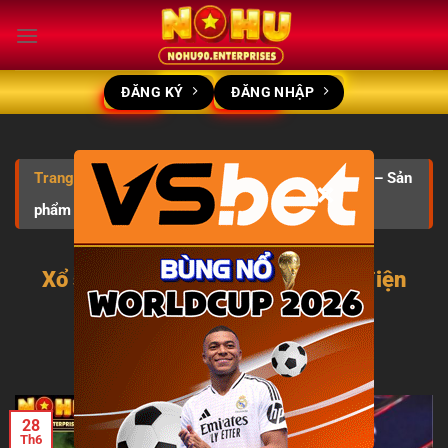
Bỏ
qua
nội
dung
ĐĂNG KÝ
ĐĂNG NHẬP
Trang chủ
-
XỔ SỐ NOHU90
-
Xổ số Mega jackpot – Sản
×
phẩm điện toán hấp dẫn nhất
XỔ SỐ NOHU90
Xổ số Mega jackpot – Sản phẩm điện
toán hấp dẫn nhất
ĐĂNG VÀO
28/06/2025
BỞI
ADMIN
28
Th6