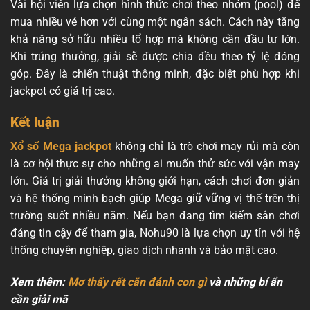
Vài hội viên lựa chọn hình thức chơi theo nhóm (pool) để
mua nhiều vé hơn với cùng một ngân sách. Cách này tăng
khả năng sở hữu nhiều tổ hợp mà không cần đầu tư lớn.
Khi trúng thưởng, giải sẽ được chia đều theo tỷ lệ đóng
góp. Đây là chiến thuật thông minh, đặc biệt phù hợp khi
jackpot có giá trị cao.
Kết luận
Xổ số Mega jackpot
không chỉ là trò chơi may rủi mà còn
là cơ hội thực sự cho những ai muốn thử sức với vận may
lớn. Giá trị giải thưởng không giới hạn, cách chơi đơn giản
và hệ thống minh bạch giúp Mega giữ vững vị thế trên thị
trường suốt nhiều năm. Nếu bạn đang tìm kiếm sân chơi
đáng tin cậy để tham gia, Nohu90 là lựa chọn uy tín với hệ
thống chuyên nghiệp, giao dịch nhanh và bảo mật cao.
Xem thêm:
Mơ thấy rết cắn đánh con gì
và những bí ẩn
cần giải mã