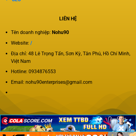
LIÊN HỆ
Tên doanh nghiệp:
Nohu90
Website:
/
Địa chỉ: 48 Lê Trọng Tấn, Sơn Kỳ, Tân Phú, Hồ Chí Minh,
Việt Nam
Hotline: 0934876553
Email:
nohu90enterprises@gmail.com
×
×
×
Copyright 2026 ©
Nohu90 - Bản Quyền Game Nổ Hũ Đổi Thưởng
Được Bảo Vệ