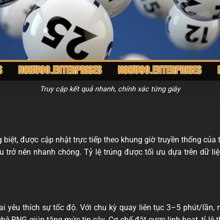
Truy cập kết quả nhanh, chính xác từng giây
 biệt, được cập nhật trực tiếp theo khung giờ truyền thống của
cứu trở nên nhanh chóng. Tỷ lệ trúng được tối ưu dựa trên dữ l
 yêu thích sự tốc độ. Với chu kỳ quay liên tục 3–5 phút/lần,
hệ RNG giúp tăng mức tin cậy. Cơ chế đặt cược linh hoạt, tỉ lệ