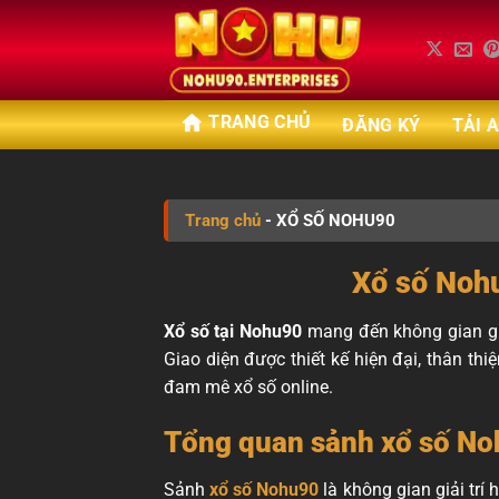
Bỏ
qua
nội
dung
TRANG CHỦ
ĐĂNG KÝ
TẢI 
Trang chủ
-
XỔ SỐ NOHU90
Xổ số Nohu
Xổ số tại Nohu90
mang đến không gian giả
Giao diện được thiết kế hiện đại, thân th
đam mê xổ số online.
Tổng quan sảnh xổ số N
Sảnh
xổ số Nohu90
là không gian giải trí