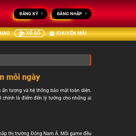
ĐĂNG KÝ
ĐĂNG NHẬP
THAO
KHUYẾN MÃI
XỔ SỐ
ớn mỗi ngày
g ấn tượng và hệ thống bảo mật toàn diện.
90 chính là điểm đến lý tưởng cho những ai
h khắp thị trường Đông Nam Á. Mỗi game đều