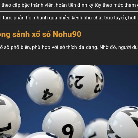
theo cấp bậc thành viên, hoàn tiền định kỳ tùy theo mức tham 
ận tâm, phản hồi nhanh qua nhiều kênh như chat trực tuyến, hotli
ong sảnh xổ số Nohu90
ổ số phổ biến, phù hợp với sở thích đa dạng. Nhờ đó, người dù