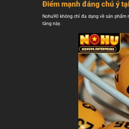
Điểm mạnh đáng chú ý tạ
Nohu90 không chỉ đa dạng về sản phẩm m
tảng này.