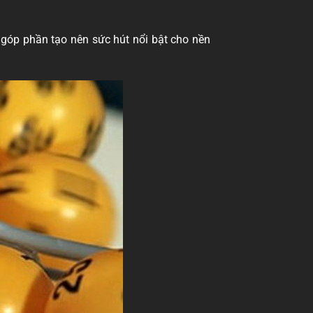
óp phần tạo nên sức hút nổi bật cho nền